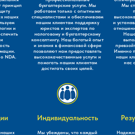
т принцип
бухгалтерские услуги. Мы
Мы ст
ащиту
работаем только с опытными
ых наших
специалистами и обеспечиваем
высокока
льзуем
нашим клиентам поддержку
и устана
логии и
юристов и экспертов по
отношени
еспечить
налоговому и бухгалтерскому
Наша
 и
консалтингу. Наш богатый опыт
выпо
ость
и знания в финансовой сфере
превзой
мации.
позволяют нам предоставлять
Именно п
 о NDA.
высококачественные услуги и
наши кл
помогать нашим клиентам
нас 
достигать своих целей.
ции
Индивидуальность
Рез
 наших
Мы убеждены, что каждый
Надежны