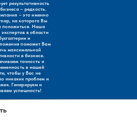
ует результативность
бизнеса – редкость.
мпания – это именно
тнер, на которого Вы
е положиться. Наша
 экспертов в области
бухгалтерии и
ложения поможет Вам
ичь максимальной
ивности в бизнесе.
ечиваем точность и
ременность в нашей
те, чтобы у Вас не
ло никаких проблем и
жек. Генерируем и
иваем успешность!
ть