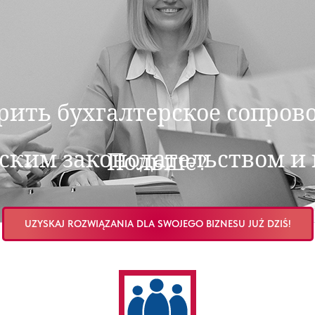
ерить бухгалтерское сопро
ьским законодательством и 
Польше?
UZYSKAJ ROZWIĄZANIA DLA SWOJEGO BIZNESU JUŻ DZIŚ!