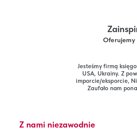
Zainsp
Oferujemy 
Jesteśmy firmą księgo
USA, Ukrainy. Z po
imporcie/eksporcie, N
Zaufało nam ponad
Z nami niezawodnie