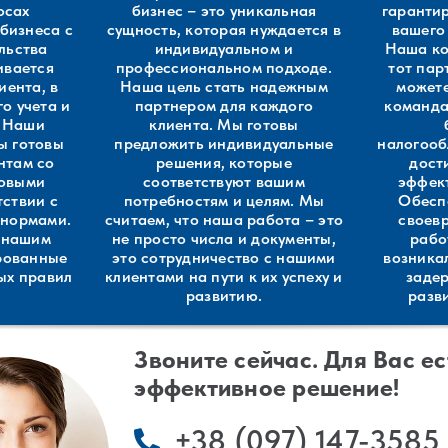
осах
бизнес – это уникальная
гарантир
 бизнеса с
сущность, которая нуждается в
вашего 
льства
индивидуальном и
Наша ко
ивается
профессиональном подходе.
тот пар
иента, в
Наша цель стать надежным
может
о учета и
партнером для каждого
команда
. Наши
клиента. Мы готовы
ы готовы
предложить индивидуальные
налогооб
нтам со
решения, которые
дост
овыми
соответствуют вашим
эффект
тствии с
потребностям и целям. Мы
Обесп
 нормами.
считаем, что наша работа – это
своев
 нашим
не просто числа и документы,
рабо
рованные
это сотрудничество с нашими
возника
ных правил
клиентами на пути к их успеху и
задер
развитию.
разв
Звоните сейчас. Для Вас ес
эффективное решение!
+38 (097) 147-3585