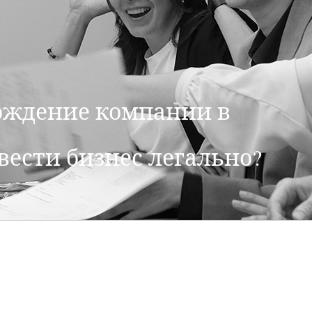
вождение компании в
вести бизнес легально?