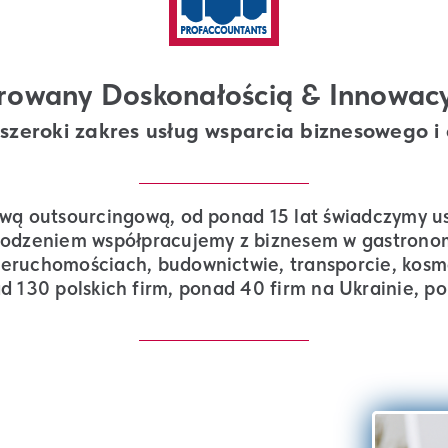
irowany Doskonałością & Innowacy
szeroki zakres usług wsparcia biznesowego i
wą outsourcingową, od ponad 15 lat świadczymy usł
wodzeniem współpracujemy z biznesem w gastronom
ieruchomościach, budownictwie, transporcie, kosme
 130 polskich firm, ponad 40 firm na Ukrainie, p