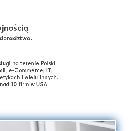
jnością
 doradztwa.
ugi na terenie Polski,
ii, e-Commerce, IT,
tykach i wielu innych.
onad 10 firm w USA