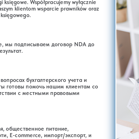
gi księgowe. Współpracujemy wyłącznie
aszym klientom wsparcie prawników oraz
 księgowego.
е, мы подписываем договор NDA до
езультат.
вопросах бухгалтерского учета и
ы готовы помочь нашим клиентам со
тствии с местными правовыми
вья, общественное питание,
ти, E-сommerce, импорт/экспорт, и