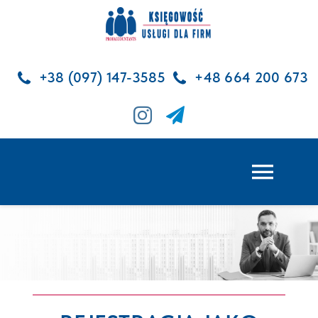
Skip
to
content
+38 (097) 147-3585
+48 664 200 673
Toggl
Navig
GLÓWNA
USŁUGI KSIĘGOWE
USŁUGI KADROWE