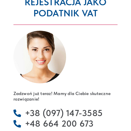
REJESTRACJA JAKO
PODATNIK VAT
REJESTRACJA FIRM
LEGALIZACJA POBYTU W POLSCE
KONTAKT
Zadzwoń już teraz! Mamy dla Ciebie skuteczne
rozwiązanie!
+38 (097) 147-3585
+48 664 200 673