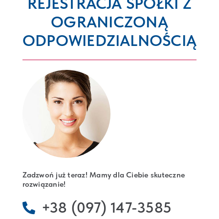
REJESTRACJA SPÓŁKI Z
OGRANICZONĄ
REJESTRACJA FIRM
ODPOWIEDZIALNOŚCIĄ
LEGALIZACJA POBYTU W POLSCE
KONTAKT
Zadzwoń już teraz! Mamy dla Ciebie skuteczne
rozwiązanie!
+38 (097) 147-3585