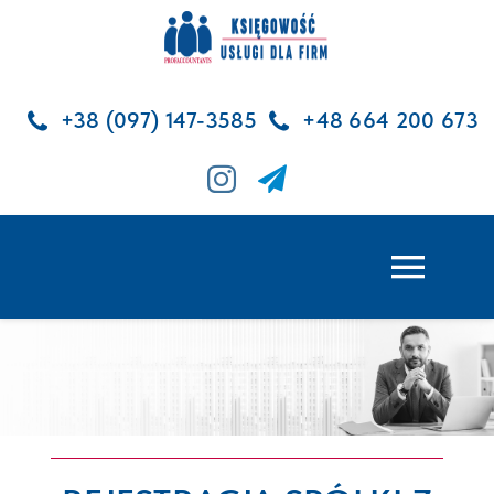
Skip
to
content
+38 (097) 147-3585
+48 664 200 673
Toggl
Navig
GLÓWNA
USŁUGI KSIĘGOWE
USŁUGI KADROWE