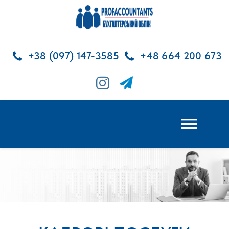
Skip
to
content
+38 (097) 147-3585
+48 664 200 673
Toggl
Navig
ГОЛОВНА
БУХГАЛТЕРСЬКІ ПОСЛУГИ
КАДРОВІ ПОСЛУГИ