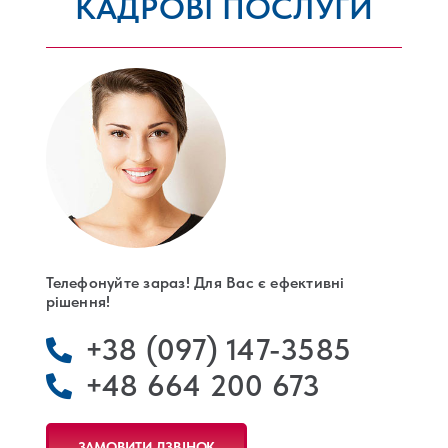
КАДРОВІ ПОСЛУГИ
РЕЄСТРАЦІЯ КОМПАНІЙ
ЛЕГАЛІЗАЦІЯ У ПОЛЬЩІ
КОНТАКТИ
Телефонуйте зараз! Для Вас є ефективні
рішення!
+38 (097) 147-3585
+48 664 200 673
ЗАМОВИТИ ДЗВІНОК