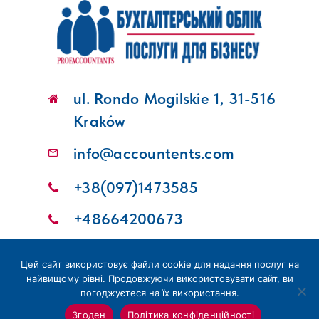
ul. Rondo Mogilskie 1, 31-516
Kraków
info@accountents.com
+38(097)1473585
+48664200673
© Copyright 2012 - 2026 | PROFACCOUNTANTS -
Цей сайт використовує файли cookie для надання послуг на
Бухгалтерские услуги
найвищому рівні. Продовжуючи використовувати сайт, ви
погоджуєтеся на їх використання.
THIS WEBSITE AND DOMAIN ARE OWNED AND OPERATED BY
OKSANA SKOVBEL
Згоден
Політика конфіденційності