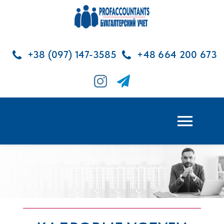
Skip
to
content
+38 (097) 147-3585
+48 664 200 673
Toggl
Navig
ГЛАВНАЯ
БУХГАЛТЕРСКИЕ УСЛУГИ
КАДРОВЫЕ УСЛУГИ