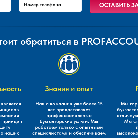
тоит обратиться в PROFACC
ьность
Знания и опыт
является
Наша компания уже более 15
Мы гор
ринципов
лет предоставляет
бухгалте
компания
профессиональные
отличную
т принцип
бухгалтерские услуги. Мы
Мы ст
ащиту
работаем только с опытными
ых наших
специалистами и обеспечиваем
высокока