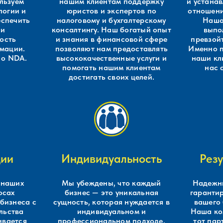
льзуем
нашим клиентам поддержку
и устана
логии и
юристов и экспертов по
отношени
еспечить
налоговому и бухгалтерскому
Наша
 и
консалтингу. Наш богатый опыт
выпо
ость
и знания в финансовой сфере
превзой
мации.
позволяют нам предоставлять
Именно п
 о NDA.
высококачественные услуги и
наши кл
помогать нашим клиентам
нас 
достигать своих целей.
ции
Индивидуальность
Рез
 наших
Мы убеждены, что каждый
Надежны
осах
бизнес — это уникальная
гарантир
 бизнеса с
сущность, которая нуждается в
вашего 
льства
индивидуальном и
Наша ко
ивается
профессиональном подходе.
тот пар