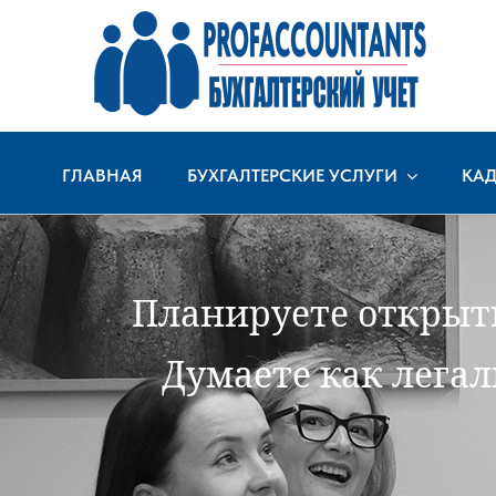
Skip
to
content
ГЛАВНАЯ
БУХГАЛТЕРСКИЕ УСЛУГИ
КАД
Планируете открыть
Думаете как лега