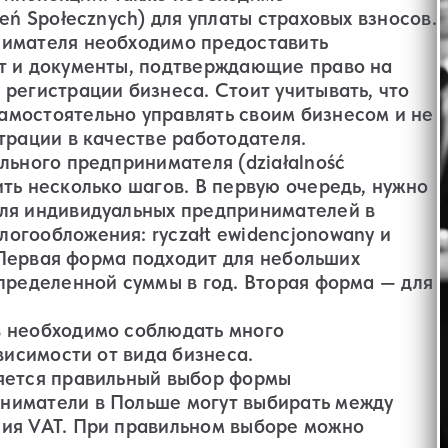
eń Społecznych) для уплаты страховых взносов.
нимателя необходимо предоставить
т и документы, подтверждающие право на
регистрации бизнеса. Стоит учитывать, что
мостоятельно управлять своим бизнесом и не
трации в качестве работодателя.
льного предпринимателя (działalność
ть несколько шагов. В первую очередь, нужно
Для индивидуальных предпринимателей в
огообложения: ryczałt ewidencjonowany и
. Первая форма подходит для небольших
пределенной суммы в год. Вторая форма — для
в необходимо соблюдать много
висимости от вида бизнеса.
ляется правильный выбор формы
ниматели в Польше могут выбирать между
ия VAT. При правильном выборе можно