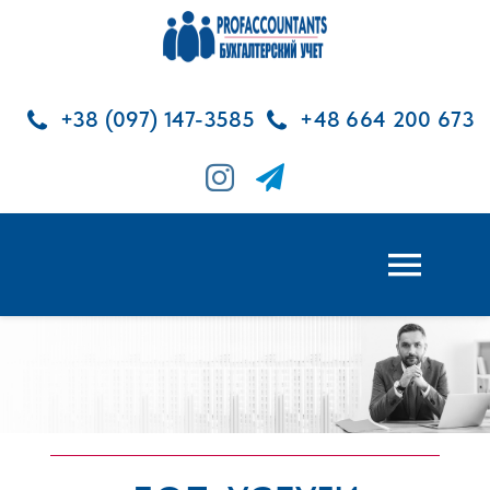
Skip
to
content
+38 (097) 147-3585
+48 664 200 673
Toggl
Navig
ГЛАВНАЯ
БУХГАЛТЕРСКИЕ УСЛУГИ
КАДРОВЫЕ УСЛУГИ